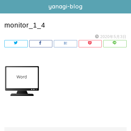
yanagi-blog
monitor_1_4
2020年5月3日