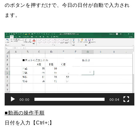
のボタンを押すだけで、今日の日付が自動で入力され
ます。
動
画
プ
レ
ー
ヤ
ー
00:00
00:04
■動画の操作手順
日付を入力【Ctrl+;】