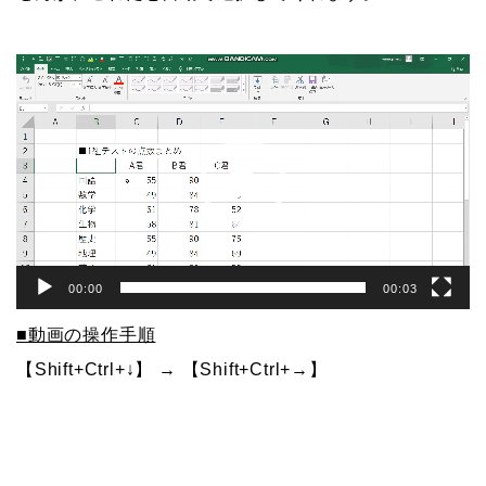
動
画
プ
レ
ー
ヤ
ー
00:00
00:03
■動画の操作手順
【Shift+Ctrl+↓】 → 【Shift+Ctrl+→】