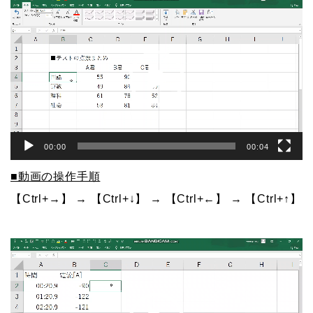
動
画
プ
レ
ー
ヤ
ー
00:00
00:04
■動画の操作手順
【Ctrl+→】 → 【Ctrl+↓】 → 【Ctrl+←】 → 【Ctrl+↑】
動
画
プ
レ
ー