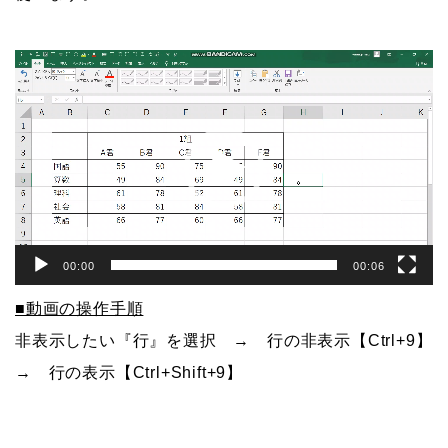
動
画
プ
レ
ー
ヤ
ー
00:00
00:06
■動画の操作手順
非表示したい『行』を選択 → 行の非表示【Ctrl+9】
→ 行の表示【Ctrl+Shift+9】