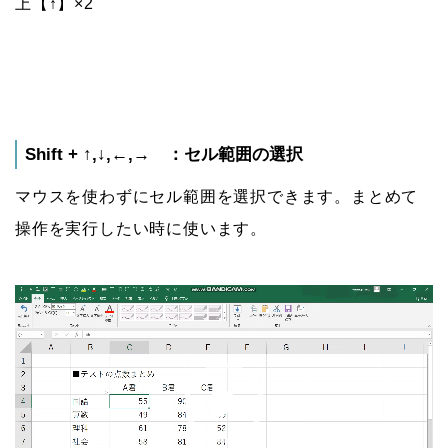
上【↑】×2
Shift + ↑,↓,←,→ ：セル範囲の選択
マウスを使わずにセル範囲を選択できます。まとめて
操作を実行したい時に使います。
動
画
プ
レ
ー
ヤ
ー