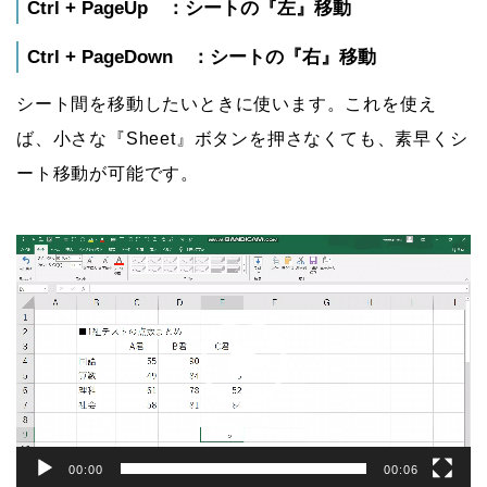
Ctrl + PageUp
：シートの『左』移動
Ctrl + PageDown ：シートの『右』移動
シート間を移動したいときに使います。これを使え
ば、小さな『Sheet』ボタンを押さなくても、素早くシ
ート移動が可能です。
動
画
プ
レ
ー
ヤ
ー
00:00
00:06