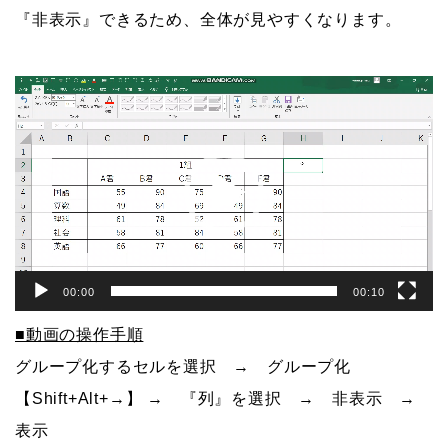
『非表示』できるため、全体が見やすくなります。
動
画
プ
レ
ー
ヤ
ー
00:00
00:10
■動画の操作手順
グループ化するセルを選択 → グループ化
【Shift+Alt+→】 → 『列』を選択 → 非表示 →
表示