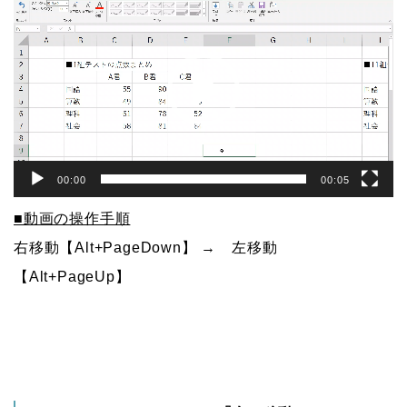
画
プ
レ
ー
ヤ
ー
00:00
00:05
■動画の操作手順
右移動【Alt+PageDown】 → 左移動
【Alt+PageUp】