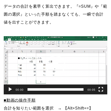
データの合計を素早く算出できます。『=SUM』や『範
囲の選択』といった手順を踏まなくても、一瞬で合計
値を出すことができます。
動
画
プ
レ
ー
ヤ
ー
00:00
00:05
■動画の操作手順
合計を知りたい範囲を選択 → 【Alt+Shift+=】