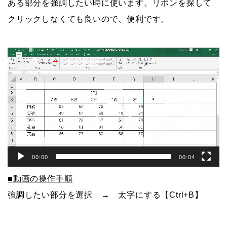
ある部分を強調したい時に使います。リボンを探して
クリックしなくても良いので、便利です。
動
画
プ
レ
ー
ヤ
ー
00:00
00:04
■動画の操作手順
強調したい部分を選択 → 太字にする【Ctrl+B】