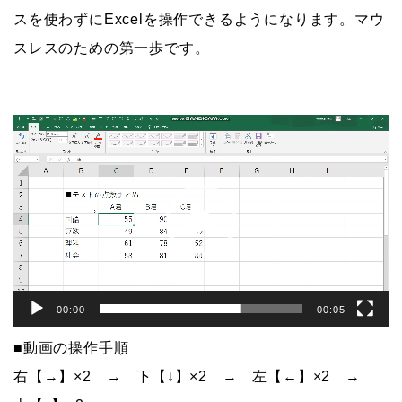
スを使わずにExcelを操作できるようになります。マウ
スレスのための第一歩です。
動
画
プ
レ
ー
ヤ
ー
00:00
00:05
■動画の操作手順
右【→】×2 → 下【↓】×2 → 左【←】×2 →